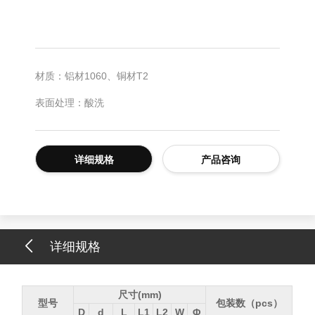
材质：铝材1060、铜材T2
表面处理：酸洗
详细规格
产品咨询
详细规格
尺寸(mm)
型号
包装数（pcs）
D
d
L
L1
L2
W
Φ