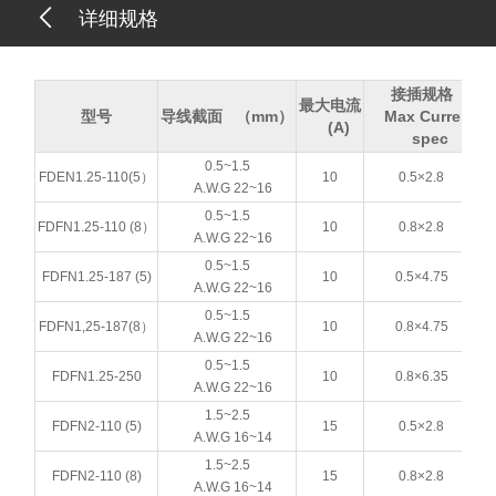
详细规格
接插规格
最大电流
型号
导线截面 （mm）
Max Current
(A)
spec
0.5~1.5
FDEN1.25-110(5）
10
0.5×2.8
A.W.G 22~16
0.5~1.5
FDFN1.25-110 (8）
10
0.8×2.8
A.W.G 22~16
0.5~1.5
FDFN1.25-187 (5)
10
0.5×4.75
A.W.G 22~16
0.5~1.5
FDFN1,25-187(8）
10
0.8×4.75
A.W.G 22~16
0.5~1.5
FDFN1.25-250
10
0.8×6.35
A.W.G 22~16
1.5~2.5
FDFN2-110 (5)
15
0.5×2.8
A.W.G 16~14
1.5~2.5
FDFN2-110 (8)
15
0.8×2.8
A.W.G 16~14