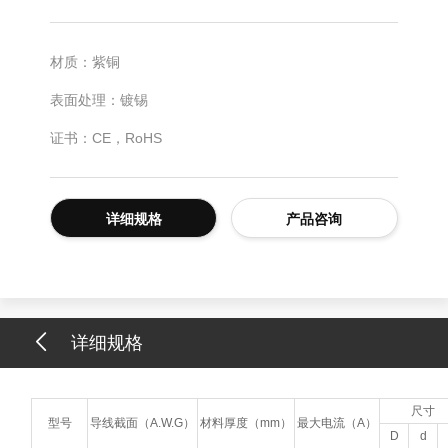
材质：紫铜
表面处理：镀锡
证书：CE，RoHS
详细规格
产品咨询
详细规格
尺寸
型号
导线截面（A.W.G）
材料厚度（mm）
最大电流（A）
D
d