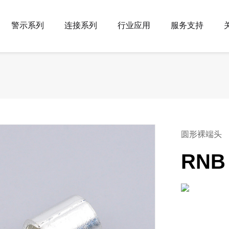
警示系列
连接系列
行业应用
服务支持
机械设备
产品常识
企业简介
联系方式
预绝缘端头(易进)
预绝缘端头
交通设施
影音资源
发展历程
地图导航
科研机构
样本下载
网上看厂
冷压端头
铜管端子
学校社区
采购咨询
文化娱乐
多层式（塔）灯
警报器
圆形裸端头
公安警备
RNB
救灾抢险