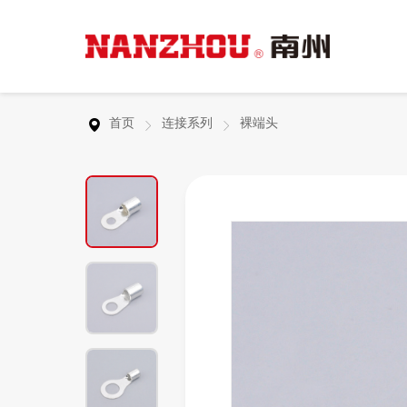
行业应用
服务支持
关于南州
联系我们
裸端头
首页
连接系列
裸端头
产品广泛用于工业自动化、新能源行业、智能
从客户的实际需求出发，为客户提供真正有价
浙江南州科技有限公司是专业的警示灯、警报
连接你我，让沟通创新更多价值。
欧式端头
物联网、特种车辆行业等领域。
值的服务，帮助客户更好地使用产品。
器、连接器的研发制造商之一，产品的研发、
生产严格执行相关行业产品技术标准，并已通
警示灯
过国家权威机构的检测认证和欧盟的CE产品
安全认证。