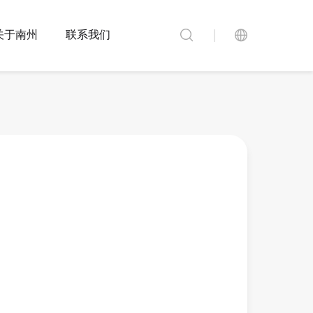
关于南州
联系我们
尼龙端头
电缆金具
蜂鸣器