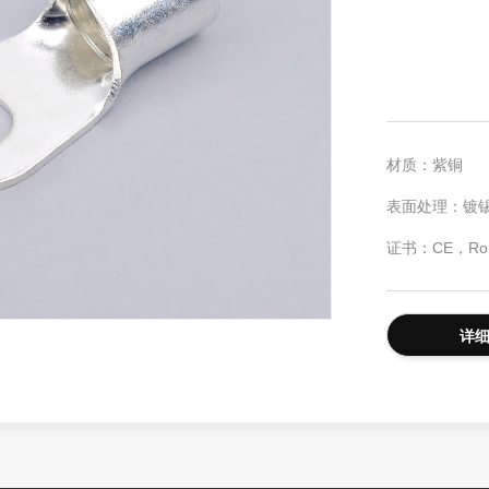
长排灯
防爆LED声光警报器
材质：紫铜
表面处理：镀
证书：CE，Ro
详