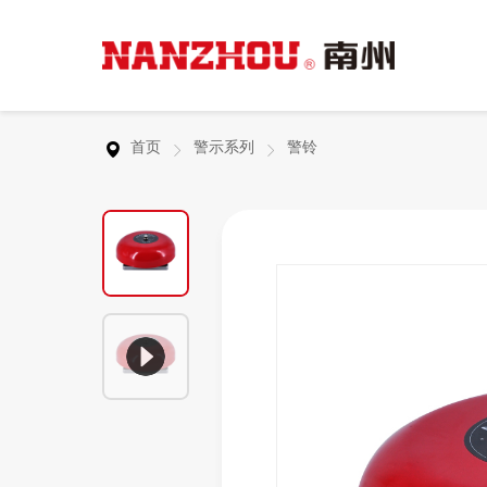
行业应用
服务支持
关于南州
联系我们
裸端头
首页
警示系列
警铃
产品广泛用于工业自动化、新能源行业、智能
从客户的实际需求出发，为客户提供真正有价
浙江南州科技有限公司是专业的警示灯、警报
连接你我，让沟通创新更多价值。
欧式端头
物联网、特种车辆行业等领域。
值的服务，帮助客户更好地使用产品。
器、连接器的研发制造商之一，产品的研发、
生产严格执行相关行业产品技术标准，并已通
警示灯
过国家权威机构的检测认证和欧盟的CE产品
安全认证。