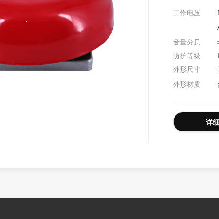
工作电压
长排灯
防爆LED声光警报器
音量分贝
防护等级
外形尺寸
外形材质
详