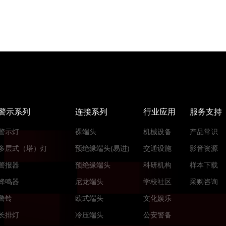
警示系列
连接系列
行业应用
服务支持
警示灯
裸端头
机械设备
产品常识
多层式（塔）灯
预绝缘端头(易进)
交通设施
影音资源
警报器
预绝缘端头
科研机构
样本下载
蜂鸣器
尼龙端头
学校社区
采购咨询
警铃
欧式端头
文化娱乐
长排灯
冷压端头
公安警备