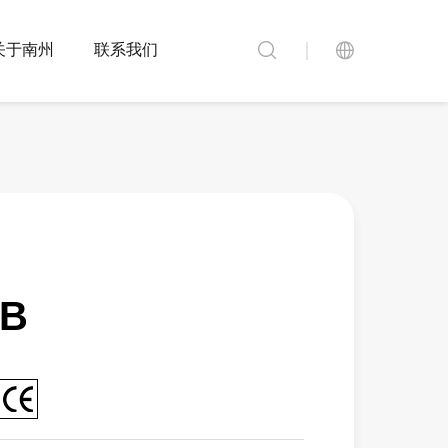
关于南州
联系我们
尼龙端头
电缆金具
蜂鸣器
6B