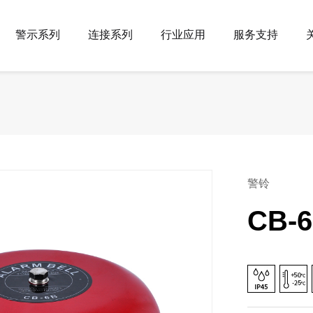
警示系列
连接系列
行业应用
服务支持
机械设备
产品常识
企业简介
联系方式
预绝缘端头(易进)
预绝缘端头
交通设施
影音资源
发展历程
地图导航
科研机构
样本下载
网上看厂
冷压端头
铜管端子
学校社区
采购咨询
文化娱乐
多层式（塔）灯
警报器
警铃
公安警备
CB-
救灾抢险