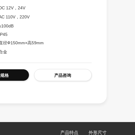
DC 12V，24V
交通路障警告灯
AC 110V，220V
≥100dB
IP45
直径Ф150mm×高59mm
合金
细规格
产品咨询
产品特点
外形尺寸