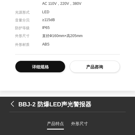
AC 110V，220V，380V
LED
光源形式
≥115dB
音量分贝
IP65
防护等级
外形尺寸
直径Ф160mm×高205mm
ABS
外形材质
详细规格
产品咨询
BBJ-2 防爆LED声光警报器
产品特点
外形尺寸