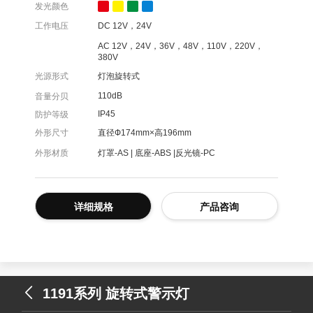
发光颜色
工作电压
DC 12V，24V
AC 12V，24V，36V，48V，110V，220V，
380V
光源形式
灯泡旋转式
110dB
音量分贝
IP45
防护等级
外形尺寸
直径Ф174mm×高196mm
外形材质
灯罩-AS | 底座-ABS |反光镜-PC
详细规格
产品咨询
1191系列 旋转式警示灯