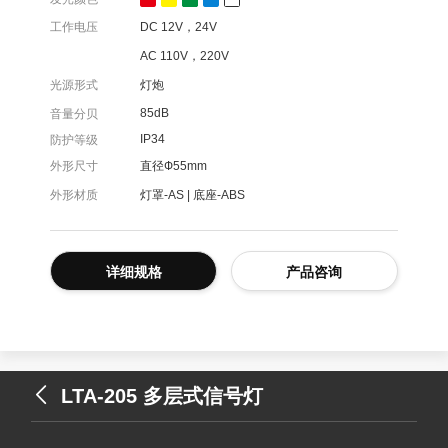
工作电压
DC 12V，24V
AC 110V，220V
光源形式
灯炮
85dB
音量分贝
IP34
防护等级
外形尺寸
直径Ф55mm
外形材质
灯罩-AS | 底座-ABS
详细规格
产品咨询
LTA-205 多层式信号灯