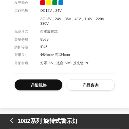
发光颜色
工作电压
DC12V，24V
AC12V，24V，36V，48V，110V，220V，
380V
光源形式
灯泡旋转式
85dB
音量分贝
IP45
防护等级
外形尺寸
Ф84mm×高134mm
外形材质
灯罩-AS，底座-ABS, 反光镜-PC
详细规格
产品咨询
1082系列 旋转式警示灯