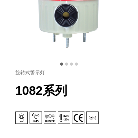
旋转式警示灯
1082系列