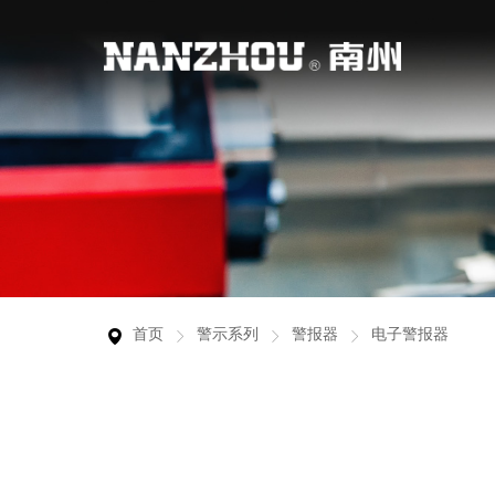
行业应用
服务支持
关于南州
联系我们
裸端头
产品广泛用于工业自动化、新能源行业、智能
从客户的实际需求出发，为客户提供真正有价
浙江南州科技有限公司是专业的警示灯、警报
连接你我，让沟通创新更多价值。
欧式端头
物联网、特种车辆行业等领域。
值的服务，帮助客户更好地使用产品。
器、连接器的研发制造商之一，产品的研发、
生产严格执行相关行业产品技术标准，并已通
警示灯
过国家权威机构的检测认证和欧盟的CE产品
首页
警示系列
警报器
电子警报器
安全认证。