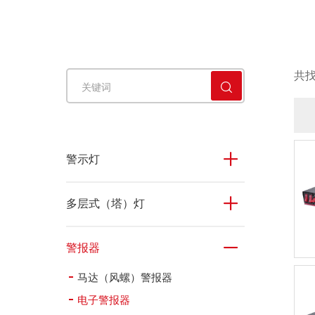
警铃
共
■
警示灯
多层式（塔）灯
警报器
马达（风螺）警报器
电子警报器