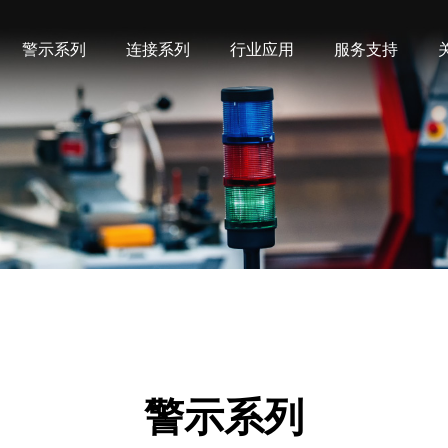
警示系列
连接系列
行业应用
服务支持
机械设备
产品常识
企业简介
联系方式
预绝缘端头(易进)
预绝缘端头
交通设施
影音资源
发展历程
地图导航
科研机构
样本下载
网上看厂
冷压端头
铜管端子
学校社区
采购咨询
文化娱乐
多层式（塔）灯
警报器
公安警备
救灾抢险
警示系列