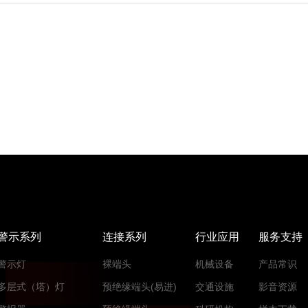
警示系列
连接系列
行业应用
服务支持
警示灯
裸端头
机械设备
产品常识
多层式（塔）灯
预绝缘端头(易进)
交通设施
影音资源